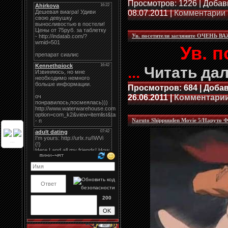
Просмотров: 1226 | Добав
08.07.2011
|
Комментарии 
Ув. посетители загляните ОЧЕНЬ В
Ув. п
...
Читать да
Просмотров: 684 | Доба
26.06.2011
|
Комментарии
Naruto Shippuuden Movie 5/Наруто Ф
...
200