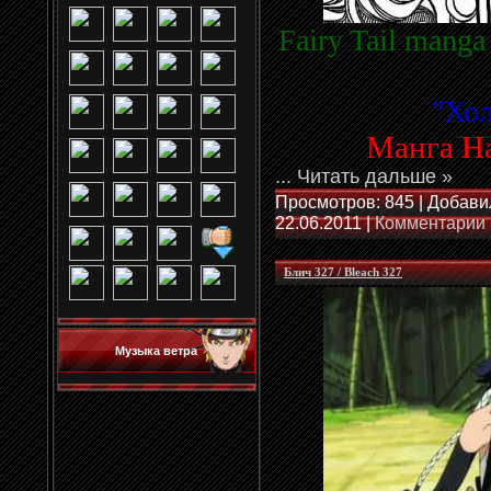
Fairy Tail mang
"
Хол
Манга Н
...
Читать дальше »
Просмотров: 845 | Добави
22.06.2011
|
Комментарии 
Блич 327 / Bleach 327
Музыка ветра