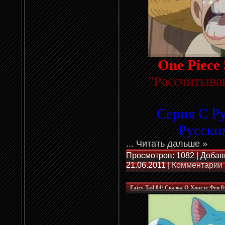
One Piece 
"
Рассчитыва
Серия С Р
Русски
...
Читать дальше »
Просмотров: 1082 | Добав
21.06.2011
|
Комментарии 
Fairy Tail 84/ Сказка О Хвосте Феи 8