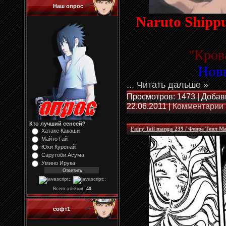
Наш опрос
Naruto Shipp
"
Кров
Нов
...
Читать дальше »
Просмотров: 1473 | Добав
22.06.2011
|
Комментарии 
Кто лучший сенсей?
Fairy Tail manga 239 / Феире Теил М
Хатаке Какаши
Майто Гай
Юхи Куренай
Сарутоби Асума
Умино Ирука
Всего ответов:
49
софт1