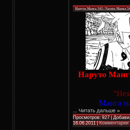
Наруто Манга 543 / Naruto Manga 5
Наруто Манга
"
Нез
Манга на
...
Читать дальше »
Просмотров: 927 | Добави
16.06.2011
|
Комментарии 