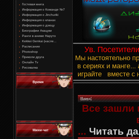
Гостевая книга
Информация о Команде №7
Информация о Jinchuriki
Информация о кланах
Информация о дзюцу
Биографии Акацуки
Ранги в аниме Наруто
Kekkei Genkai (насле...
Расписание
Ув. Посетители
Photoshop
Мы настоятельно п
Приколи друга
Онлайн Tv
в сериях и манге...
Рисовалка
играйте вместе с 
Время
Народ!
Все зашли 
...
Читать д
Мини-чат