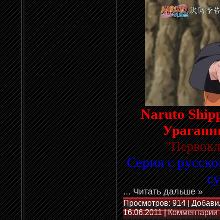
Naruto Ship
Ураганн
"
Первокл
Серия с русско
с
...
Читать дальше »
Просмотров: 914 | Добави
16.06.2011
|
Комментарии 