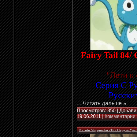
Fairy Tail 84
"
Лети к
Серия С Р
Русски
...
Читать дальше »
Просмотров: 850 | Добави
19.06.2011
|
Комментарии 
Naruto Shippuuden 216 / Наруто Ура