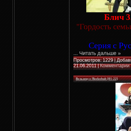
Блич 3
"Гордость семь
Cерия с
Рус
...
Читать дальше »
Просмотров: 1229 | Добав
21.06.2011
|
Комментарии 
Вельзевул /Beelzebub [01-22]