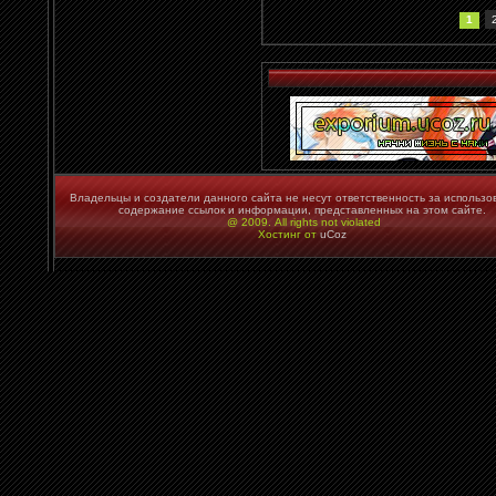
1
Владельцы и создатели данного сайта не несут ответственность за использо
содержание ссылок и информации, представленных на этом сайте.
@ 2009. All rights not violated
Хостинг от
uCoz