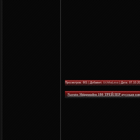
Просмотров: 601 | Добавил:
UchihaLexa
| Дата:
07.10.2
Naruto Shippuuden 180 ТРЕЙЛЕР русская озву