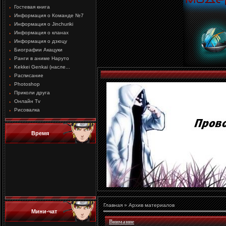
Гостевая книга
Информация о Команде №7
Информация о Jinchuriki
Информация о кланах
Информация о дзюцу
Биографии Акацуки
Ранги в аниме Наруто
Kekkei Genkai (насле...
Расписание
Photoshop
Приколи друга
Онлайн Tv
Рисовалка
Время
Главная
»
Архив материалов
Мини-чат
Внимание