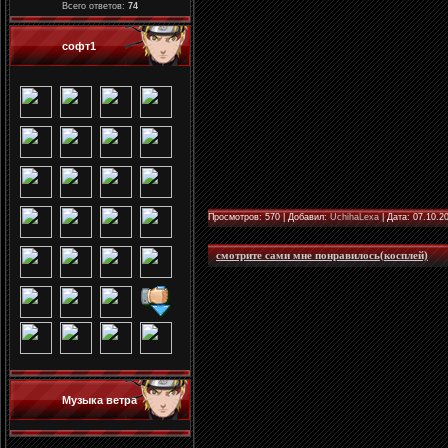
Всего ответов:
74
софт1
Просмотров: 570 | Добавил:
UchihaLexa
| Дата:
07.10.2
смотрите сами мне понравилось(косплей)
Музыка ветра