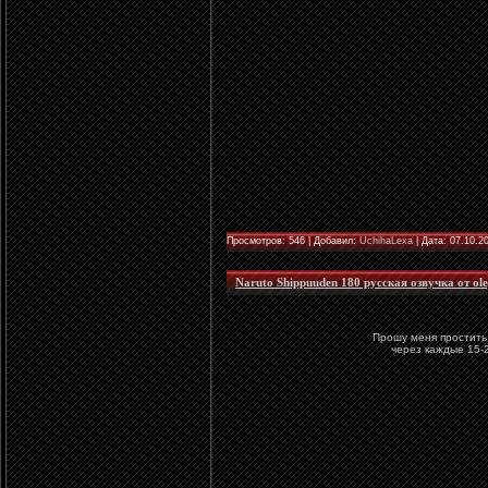
Просмотров: 546 | Добавил:
UchihaLexa
| Дата:
07.10.2
Naruto Shippuuden 180 русская озвучка от ole
Прошу меня простить, но озвучки сегодн
через каждые 15-