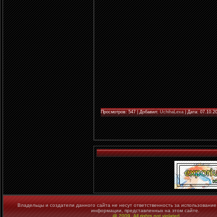
Просмотров: 547 | Добавил:
UchihaLexa
| Дата:
07.10.2
Владельцы и создатели данного сайта не несут ответственность за использование
информации, представленных на этом сайте.
@ 2009. All rights not violated