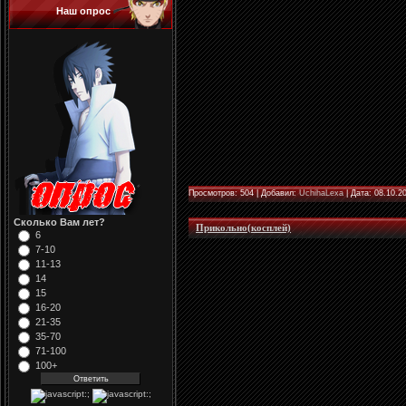
Наш опрос
Просмотров: 504 | Добавил:
UchihaLexa
| Дата:
08.10.2
Сколько Вам лет?
Прикольно(косплей)
6
7-10
11-13
14
15
16-20
21-35
35-70
71-100
100+