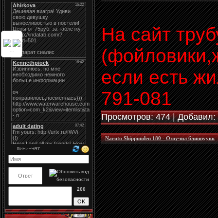
На сайт тру
(фойловики,
...
если есть ж
791-081
Просмотров: 474 | Добавил:
Naruto Shippuuden 180 - Озвучил блиннуукк
200