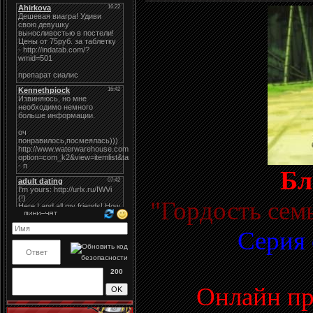
Бл
"Гордость сем
Cерия 
200
Онлайн пр