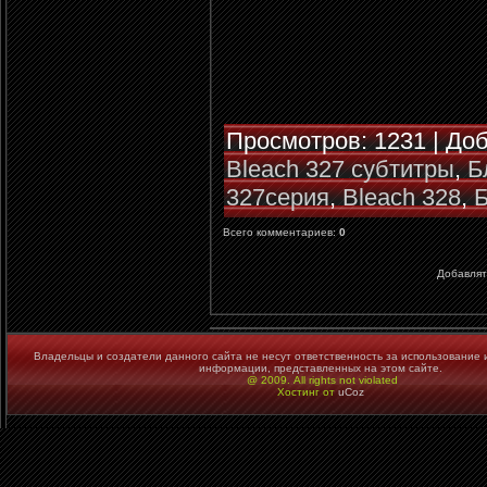
Просмотров
: 1231 |
До
Bleach 327 субтитры
,
Б
327серия
,
Bleach 328
,
Б
Всего комментариев
:
0
Добавлят
Владельцы и создатели данного сайта не несут ответственность за использование 
информации, представленных на этом сайте.
@ 2009. All rights not violated
Хостинг от
uCoz