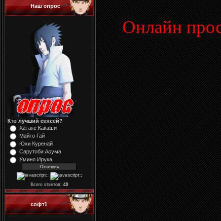
Наш опрос
Онлайн прос
Кто лучший сенсей?
Хатаке Какаши
Майто Гай
Юхи Куренай
Сарутоби Асума
Умино Ирука
Всего ответов:
49
софт1