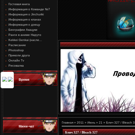
Гостевая книга
Информация о Команде №7
Информация о Jinchuriki
Информация о кланах
Информация о дзюцу
Биографии Акацуки
Ранги в аниме Наруто
Kekkei Genkai (насле...
Расписание
Photoshop
Приколи друга
Онлайн Tv
Рисовалка
Время
...
Главная
»
2011
»
Июнь
»
21
» Блич 327 / Bleach 
Мини-чат
Блич 327 / Bleach 327