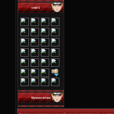
софт1
Музыка ветра
Владельцы и создатели данного сайта не несут ответственность за испол