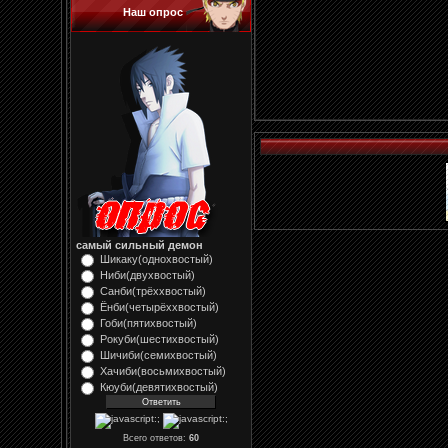
Наш опрос
самый сильный демон
Шикаку(однохвостый)
Ниби(двухвостый)
Санби(трёххвостый)
Ёнби(четырёххвостый)
Гоби(пятихвостый)
Рокуби(шестихвостый)
Шичиби(семихвостый)
Хачиби(восьмихвостый)
Кюуби(девятихвостый)
Всего ответов:
60