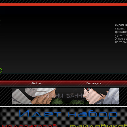
exporiu
самых п
фанато
сущест
У нас в
не тольк
Файлы
Гостевуха