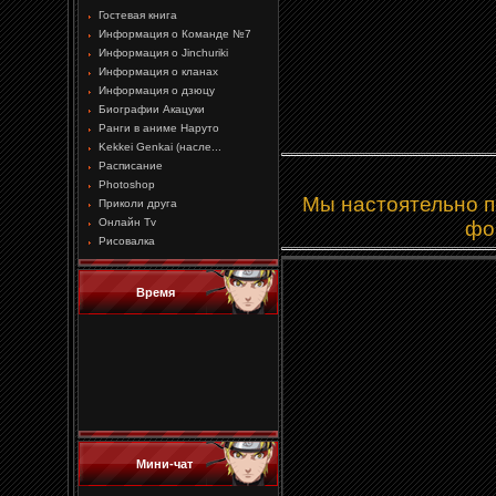
Гостевая книга
Информация о Команде №7
Информация о Jinchuriki
Информация о кланах
Информация о дзюцу
Биографии Акацуки
Ранги в аниме Наруто
Kekkei Genkai (насле...
Расписание
Photoshop
Мы настоятельно пр
Приколи друга
Онлайн Tv
фо
Рисовалка
Время
Мини-чат