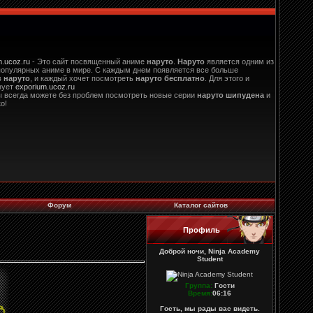
m.ucoz.ru
- Это сайт посвященный аниме
наруто
.
Наруто
является одним из
опулярных аниме в мире. С каждым днем появляется все больше
в
наруто
, и каждый хочет посмотреть
наруто бесплатно
. Для этого и
вует
exporium.ucoz.ru
ы всегда можете без проблем посмотреть новые серии
наруто шипудена
и
о!
Форум
Каталог сайтов
Профиль
Доброй ночи, Ninja Academy
Student
Группа:
Гости
Время:
06:16
Гость, мы рады вас видеть.