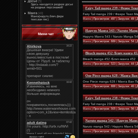
Досье
[5]
Здесь находится раздное досье
на раздных персонажей!
Fairy Tail manga 239 / Феире Теи
Манга
[43]
Fairy Tail manga 239 / Феире Теил М
Манга(наруто,блич,фери
Манга
| Просмотров: 497 | Загрузок: 49 |
теил,ван пис)
Наруто Манга 543 / Naruto Mang
Мини-чат
Наруто Манга 543 / Naruto Manga 5
Манга
| Просмотров: 689 | Загрузок: 54 |
Bleach manga 452 /Блич манга 45
Bleach manga 452 /Блич манга 452
Манга
| Просмотров: 523 | Загрузок: 44 |
One Piece manga 628 / Манга Ван
One Piece manga 628 / Манга Ван П
Манга
| Просмотров: 888 | Загрузок: 46 |
Fairy Tail manga 238 / Феире Теи
Fairy Tail manga 238 / Феире Теил М
Манга
| Просмотров: 505 | Загрузок: 56 |
Naruto manga 542 / Наруто Манг
Naruto manga 542 / Наруто Манга 5
Манга
| Просмотров: 603 | Загрузок: 51 |