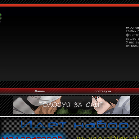
exporiu
самых п
фанато
сущест
У нас в
не тольк
Файлы
Гостевуха