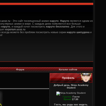
m.ucoz.ru
- Это сайт посвященный аниме
наруто
.
Наруто
является одним из
опулярных аниме в мире. С каждым днем появляется все больше
в
наруто
, и каждый хочет посмотреть
наруто бесплатно
. Для этого и
вует
exporium.ucoz.ru
ы всегда можете без проблем посмотреть новые серии
наруто шипудена
и
о!
Форум
Каталог сайтов
Профиль
Добрый день, Ninja Academy
Student
Группа:
Гости
Время:
17:30
Гость, мы рады вас видеть.