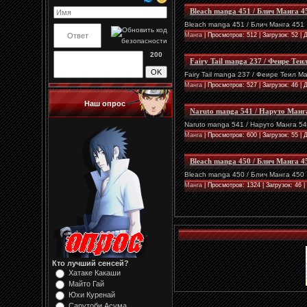
Bleach manga 451 / Блич Манга 4
Bleach manga 451 / Блич Манга 451
Манга
| Просмотров: 512 | Загрузок: 52 |
200
Fairy Tail manga 237 / Феире Теи
Fairy Tail manga 237 / Феире Теил М
Манга
| Просмотров: 527 | Загрузок: 46 |
Наш опрос
Naruto manga 541 / Наруто Манг
Naruto manga 541 / Наруто Манга 5
Манга
| Просмотров: 600 | Загрузок: 55 |
Bleach manga 450 / Блич Манга 4
Bleach manga 450 / Блич Манга 450
Манга
| Просмотров: 1324 | Загрузок: 46 
Кто лучший сенсей?
Хатаке Какаши
Майто Гай
Юхи Куренай
Сарутоби Асума