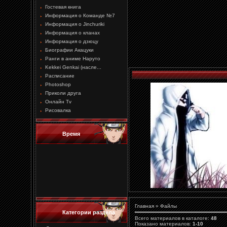
Гостевая книга
Информация о Команде №7
Информация о Jinchuriki
Информация о кланах
Информация о дзюцу
Биографии Акацуки
Ранги в аниме Наруто
Kekkei Genkai (насле...
Расписание
Photoshop
Приколи друга
Онлайн Tv
Рисовалка
Время
Главная
»
Файлы
Категории раздела
Всего материалов в каталоге
:
48
Показано материалов
:
1-10