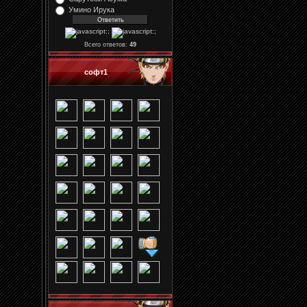
Умино Ирука
Всего ответов:
49
софт1