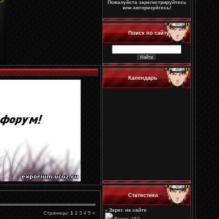
Пожалуйста зарегистрируйтесь
или авторизуйтесь!
Поиск по сайту
Календарь
Статистика
»
Зарег. на сайте
Страницы
:
1
2
3
4
5
»
Всего: 152